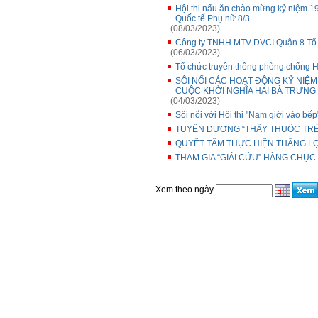
Hội thi nấu ăn chào mừng kỷ niệm 
Quốc tế Phụ nữ 8/3
(08/03/2023)
Công ty TNHH MTV DVCI Quận 8 Tổ 
(06/03/2023)
Tổ chức truyền thông phòng chống H
SÔI NỔI CÁC HOẠT ĐỘNG KỶ NIỆM
CUỘC KHỞI NGHĨA HAI BÀ TRƯNG
(04/03/2023)
Sôi nổi với Hội thi "Nam giới vào bế
TUYÊN DƯƠNG “THẦY THUỐC TRẺ 
QUYẾT TÂM THỰC HIỆN THẮNG LỢI
THAM GIA “GIẢI CỨU” HÀNG CHỤ
Xem theo ngày