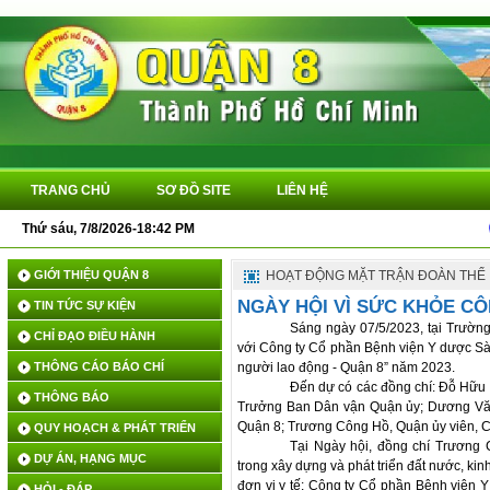
TRANG CHỦ
SƠ ĐỒ SITE
LIÊN HỆ
Thứ sáu, 7/8/2026-18:42 PM
QUY
GIỚI THIỆU QUẬN 8
HOẠT ĐỘNG MẶT TRẬN ĐOÀN THỂ
NGÀY HỘI VÌ SỨC KHỎE C
TIN TỨC SỰ KIỆN
Sáng ngày 07/5/2023, tại Trườ
CHỈ ĐẠO ĐIỀU HÀNH
với Công ty Cổ phần Bệnh viện Y dược Sài
THÔNG CÁO BÁO CHÍ
người lao động - Quận 8” năm 2023.
Đến dự có các đồng chí: Đỗ Hữu
THÔNG BÁO
Trưởng Ban Dân vận Quận ủy; Dương Văn
Quận 8; Trương Công Hồ, Quận ủy viên, C
QUY HOẠCH & PHÁT TRIỂN
Tại Ngày hội, đồng chí Trương C
DỰ ÁN, HẠNG MỤC
trong xây dựng và phát triển đất nước, kin
đơn vị y tế: Công ty Cổ phần Bệnh viện 
HỎI - ĐÁP