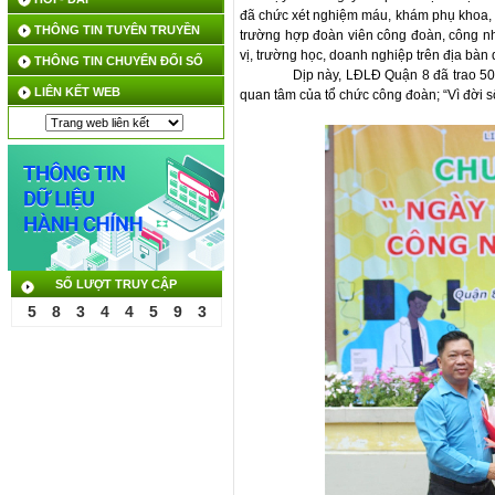
đã chức xét nghiệm máu, khám phụ khoa, 
THÔNG TIN TUYÊN TRUYỀN
trường hợp đoàn viên công đoàn, công nh
vị, trường học, doanh nghiệp trên địa bàn
THÔNG TIN CHUYỂN ĐỔI SỐ
Dịp này, LĐLĐ Quận 8 đã trao 5
LIÊN KẾT WEB
quan tâm của tổ chức công đoàn; “Vì đời s
SỐ LƯỢT TRUY CẬP
5
8
3
4
4
5
9
3