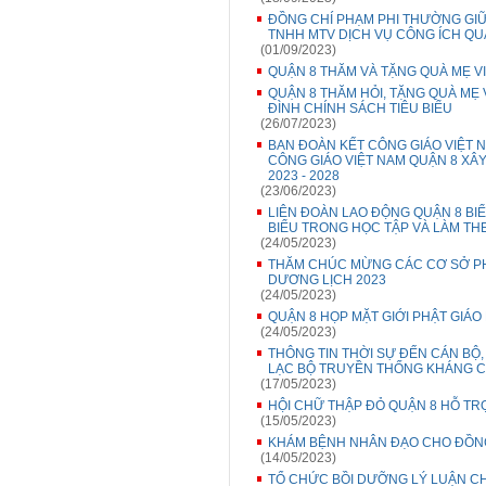
ĐỒNG CHÍ PHẠM PHI THƯỜNG GIỮ
TNHH MTV DỊCH VỤ CÔNG ÍCH QU
(01/09/2023)
QUẬN 8 THĂM VÀ TẶNG QUÀ MẸ VI
QUẬN 8 THĂM HỎI, TẶNG QUÀ MẸ 
ĐÌNH CHÍNH SÁCH TIÊU BIỂU
(26/07/2023)
BAN ĐOÀN KẾT CÔNG GIÁO VIỆT 
CÔNG GIÁO VIỆT NAM QUẬN 8 XÂY
2023 - 2028
(23/06/2023)
LIÊN ĐOÀN LAO ĐỘNG QUẬN 8 B
BIỂU TRONG HỌC TẬP VÀ LÀM TH
(24/05/2023)
THĂM CHÚC MỪNG CÁC CƠ SỞ PHẬT
DƯƠNG LỊCH 2023
(24/05/2023)
QUẬN 8 HỌP MẶT GIỚI PHẬT GIÁO 
(24/05/2023)
THÔNG TIN THỜI SỰ ĐẾN CÁN BỘ,
LẠC BỘ TRUYỀN THỐNG KHÁNG C
(17/05/2023)
HỘI CHỮ THẬP ĐỎ QUẬN 8 HỖ TR
(15/05/2023)
KHÁM BỆNH NHÂN ĐẠO CHO ĐỒNG 
(14/05/2023)
TỔ CHỨC BỒI DƯỠNG LÝ LUẬN CH