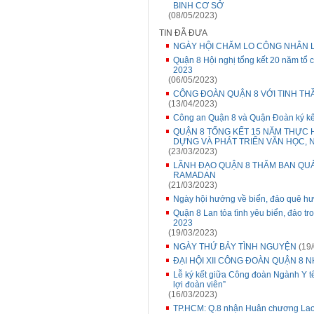
BINH CƠ SỞ
(08/05/2023)
TIN ĐÃ ĐƯA
NGÀY HỘI CHĂM LO CÔNG NHÂN 
Quận 8 Hội nghị tổng kết 20 năm tổ c
2023
(06/05/2023)
CÔNG ĐOÀN QUẬN 8 VỚI TINH THẦN
(13/04/2023)
Công an Quận 8 và Quận Đoàn ký kế
QUẬN 8 TỔNG KẾT 15 NĂM THỰC H
DỰNG VÀ PHÁT TRIỂN VĂN HỌC, 
(23/03/2023)
LÃNH ĐẠO QUẬN 8 THĂM BAN QU
RAMADAN
(21/03/2023)
Ngày hội hướng về biển, đảo quê h
Quận 8 Lan tỏa tình yêu biển, đảo 
2023
(19/03/2023)
NGÀY THỨ BẢY TÌNH NGUYỆN
(19/
ĐẠI HỘI XII CÔNG ĐOÀN QUẬN 8 N
Lễ ký kết giữa Công đoàn Ngành Y tế
lợi đoàn viên”
(16/03/2023)
TP.HCM: Q.8 nhận Huân chương Lao