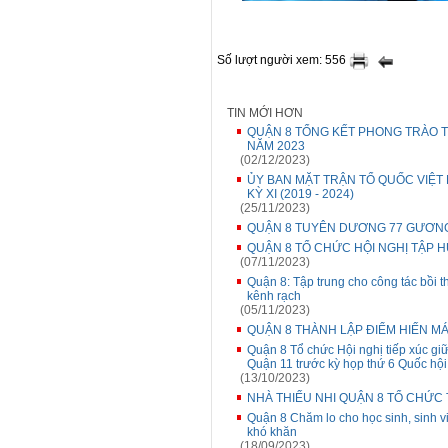
Số lượt người xem: 556
TIN MỚI HƠN
QUẬN 8 TỔNG KẾT PHONG TRÀO T
NĂM 2023
(02/12/2023)
ỦY BAN MẶT TRẬN TỔ QUỐC VIỆT 
KỲ XI (2019 - 2024)
(25/11/2023)
QUẬN 8 TUYÊN DƯƠNG 77 GƯƠNG Đ
QUẬN 8 TỔ CHỨC HỘI NGHỊ TẬP 
(07/11/2023)
Quận 8: Tập trung cho công tác bồi t
kênh rạch
(05/11/2023)
QUẬN 8 THÀNH LẬP ĐIỂM HIẾN M
Quận 8 Tổ chức Hội nghị tiếp xúc giư
Quận 11 trước kỳ họp thứ 6 Quốc hộ
(13/10/2023)
NHÀ THIẾU NHI QUẬN 8 TỔ CHỨC
Quận 8 Chăm lo cho học sinh, sinh 
khó khăn
(18/09/2023)