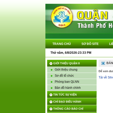
TRANG CHỦ
SƠ ĐỒ SITE
LI
Thứ năm, 6/8/2026-23:33 PM
BẢN
GIỚI THIỆU QUẬN 8
Giới thiệu chung
Để xem được 
Sơ đồ tổ chức
Tải về Silv
Phòng ban QLNN
Bản đồ hành chính
TIN TỨC SỰ KIỆN
CHỈ ĐẠO ĐIỀU HÀNH
THÔNG CÁO BÁO CHÍ