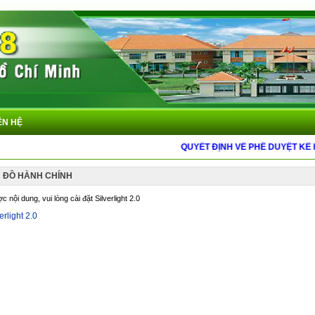
ÊN HỆ
QUYẾT ĐỊNH VỀ PHÊ DUYỆT KẾ 
 ĐỒ HÀNH CHÍNH
nội dung, vui lòng cài đặt Silverlight 2.0
erlight 2.0