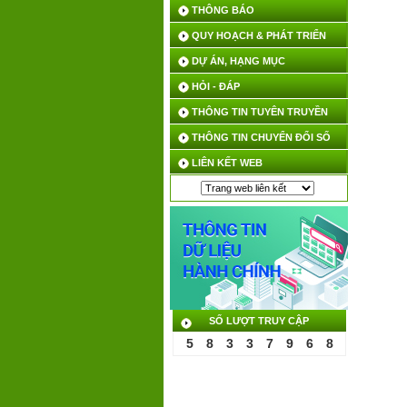
THÔNG BÁO
QUY HOẠCH & PHÁT TRIỂN
DỰ ÁN, HẠNG MỤC
HỎI - ĐÁP
THÔNG TIN TUYÊN TRUYỀN
THÔNG TIN CHUYỂN ĐỔI SỐ
LIÊN KẾT WEB
SỐ LƯỢT TRUY CẬP
5
8
3
3
7
9
6
8