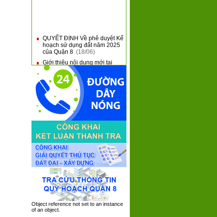
QUYẾT ĐỊNH Về phê duyệt Kế
■
hoạch sử dụng đất năm 2025
của Quận 8
(18/06)
Giới thiệu nội dung mới tại
■
Thông tư 31 và Thông tư 32
của Bộ Tài Chính
(10/06)
QUẬN 8 KHAI MẠC HỘI THAO
■
QUỐC PHÒNG NĂM 2025
(09/06)
QUẬN 8: SƠ KẾT 05 NĂM
■
THỰC HIỆN CHƯƠNG TRÌNH
TỔNG THỂ CẢI CÁCH HÀNH
CHÍNH NHÀ NƯỚC GIAI
ĐOẠN 2021 - 2030
(08/06)
QUẬN 8 TIẾP XÚC, ĐỐI
■
THOẠI VỚI DOANH NGHIỆP
TRÊN ĐỊA BÀN NĂM 2025
(05/06)
Object reference not set to an instance
of an object.