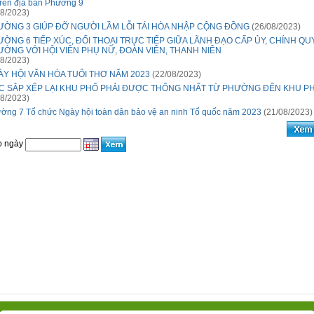
trên địa bàn Phường 9
8/2023)
ƯỜNG 3 GIÚP ĐỠ NGƯỜI LẦM LỖI TÁI HÒA NHẬP CỘNG ĐỒNG
(26/08/2023)
ỜNG 6 TIẾP XÚC, ĐỐI THOẠI TRỰC TIẾP GIỮA LÃNH ĐẠO CẤP ỦY, CHÍNH Q
ỜNG VỚI HỘI VIÊN PHỤ NỮ, ĐOÀN VIÊN, THANH NIÊN
8/2023)
Y HỘI VĂN HÓA TUỔI THƠ NĂM 2023
(22/08/2023)
ỆC SẮP XẾP LẠI KHU PHỐ PHẢI ĐƯỢC THỐNG NHẤT TỪ PHƯỜNG ĐẾN KHU P
8/2023)
ờng 7 Tổ chức Ngày hội toàn dân bảo vệ an ninh Tổ quốc năm 2023
(21/08/2023)
o ngày