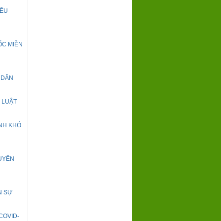
IÊU
ỐC MIỄN
 DÂN
 LUẬT
NH KHÓ
RUYỀN
N SỰ
 COVID-