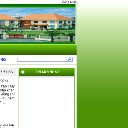
Đăng nhập
ĐẤT NĂM 2025 CỦA QUẬN 8
*
GIỚI THIỆU NỘI DUNG MỚI TẠI THÔNG TƯ 31 
26:57 SA
TIN MỚI NHẤT
2024)
 trao Huy
 khó khăn
: đồng chí
g (40 năm
 ...
rợ của các