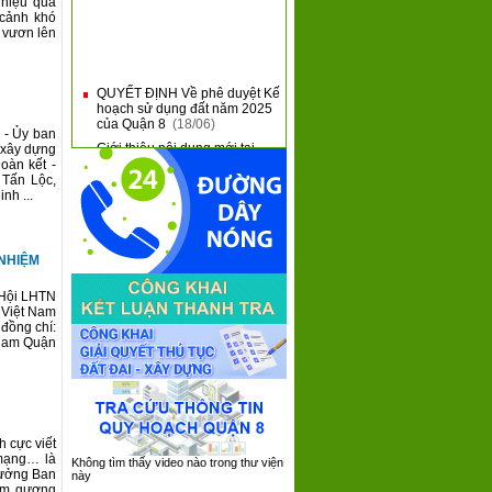
 hiệu quả
 cảnh khó
, vươn lên
QUYẾT ĐỊNH Về phê duyệt Kế
■
hoạch sử dụng đất năm 2025
của Quận 8
(18/06)
 - Ủy ban
Giới thiệu nội dung mới tại
■
 xây dựng
Thông tư 31 và Thông tư 32
oàn kết -
của Bộ Tài Chính
(10/06)
 Tấn Lộc,
QUẬN 8 KHAI MẠC HỘI THAO
nh ...
■
QUỐC PHÒNG NĂM 2025
(09/06)
QUẬN 8: SƠ KẾT 05 NĂM
■
 NHIỆM
THỰC HIỆN CHƯƠNG TRÌNH
TỔNG THỂ CẢI CÁCH HÀNH
CHÍNH NHÀ NƯỚC GIAI
 Hội LHTN
ĐOẠN 2021 - 2030
(08/06)
 Việt Nam
 đồng chí:
QUẬN 8 TIẾP XÚC, ĐỐI
■
 Nam Quận
THOẠI VỚI DOANH NGHIỆP
TRÊN ĐỊA BÀN NĂM 2025
(05/06)
h cực viết
 mạng… là
Không tìm thấy video nào trong thư viện
rưởng Ban
này
tấm gương