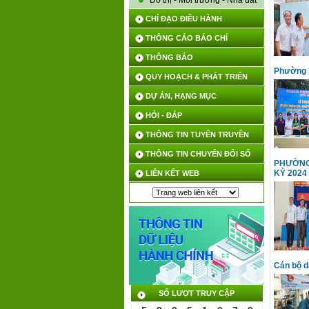
Đô thị - Môi trường - Nhà đất
CHỈ ĐẠO ĐIỀU HÀNH
THÔNG CÁO BÁO CHÍ
THÔNG BÁO
Phường 3
QUY HOẠCH & PHÁT TRIỂN
DỰ ÁN, HẠNG MỤC
HỎI - ĐÁP
THÔNG TIN TUYÊN TRUYỀN
THÔNG TIN CHUYỂN ĐỔI SỐ
PHƯỜNG 
KỲ 2024 
LIÊN KẾT WEB
Cán bộ d
SỐ LƯỢT TRUY CẬP