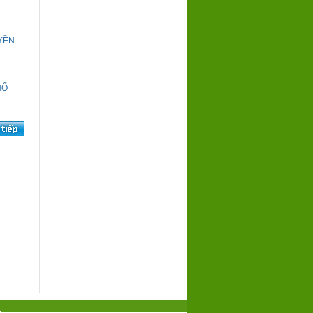
UYỀN
HỐ