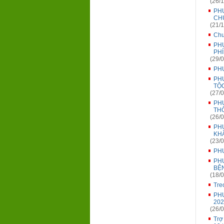
(26/1
PH
CHU
(21/1
Chu
PH
PHÍ
(29/0
PH
PH
TỘC
(27/0
PH
THÔ
(26/0
PH
KH
(23/0
PH
PH
BỆ
(18/0
Tre
PH
202
(26/0
Trợ