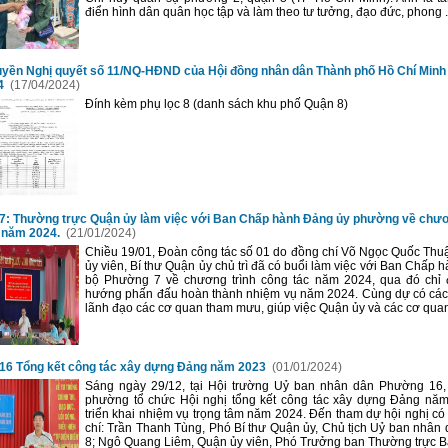
điển hình dân quân học tập và làm theo tư tưởng, đạo đức, phong .
uyền Nghị quyết số 11/NQ-HĐND của Hội đồng nhân dân Thành phố Hồ Chí Minh
14
(17/04/2024)
Đính kèm phụ lọc 8 (danh sách khu phố Quận 8)
: Thường trực Quận ủy làm việc với Ban Chấp hành Đảng ủy phường về chươ
 năm 2024.
(21/01/2024)
Chiều 19/01, Đoàn công tác số 01 do đồng chí Võ Ngọc Quốc Thu
ủy viên, Bí thư Quận ủy chủ trì đã có buổi làm việc với Ban Chấp
bộ Phường 7 về chương trình công tác năm 2024, qua đó chỉ 
hướng phấn đấu hoàn thành nhiệm vụ năm 2024. Cùng dự có các
lãnh đạo các cơ quan tham mưu, giúp việc Quận ủy và các cơ quan 
16 Tổng kết công tác xây dựng Đảng năm 2023
(01/01/2024)
Sáng ngày 29/12, tại Hội trường Uỷ ban nhân dân Phường 16
phường tổ chức Hội nghị tổng kết công tác xây dựng Đảng nă
triển khai nhiệm vụ trọng tâm năm 2024. Đến tham dự hội nghị có
chí: Trần Thanh Tùng, Phó Bí thư Quận ủy, Chủ tịch Uỷ ban nhân
8; Ngô Quang Liêm, Quận ủy viên, Phó Trưởng ban Thường trực Ba