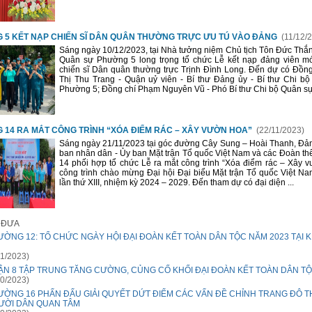
 5 KẾT NẠP CHIẾN SĨ DÂN QUÂN THƯỜNG TRỰC ƯU TÚ VÀO ĐẢNG
(11/12/
Sáng ngày 10/12/2023, tại Nhà tưởng niệm Chủ tịch Tôn Đức Thắn
Quân sự Phường 5 long trọng tổ chức Lễ kết nạp đảng viên mớ
chiến sĩ Dân quân thường trực Trịnh Đình Long. Đến dự có Đồng
Thị Thu Trang - Quận uỷ viên - Bí thư Đảng ủy - Bí thư Chi b
Phường 5; Đồng chí Phạm Nguyên Vũ - Phó Bí thư Chi bộ Quân sự 
 14 RA MẮT CÔNG TRÌNH “XÓA ĐIỂM RÁC – XÂY VƯỜN HOA”
(22/11/2023)
Sáng ngày 21/11/2023 tại góc đường Cây Sung – Hoài Thanh, Đản
ban nhân dân - Ủy ban Mặt trận Tổ quốc Việt Nam và các Đoàn t
14 phối hợp tổ chức Lễ ra mắt công trình “Xóa điểm rác – Xây v
công trình chào mừng Đại hội Đại biểu Mặt trận Tổ quốc Việt N
lần thứ XIII, nhiệm kỳ 2024 – 2029. Đến tham dự có đại diện ...
Ã ĐƯA
ỜNG 12: TỔ CHỨC NGÀY HỘI ĐẠI ĐOÀN KẾT TOÀN DÂN TỘC NĂM 2023 TẠI 
1/2023)
ẬN 8 TẬP TRUNG TĂNG CƯỜNG, CỦNG CỐ KHỐI ĐẠI ĐOÀN KẾT TOÀN DÂN T
0/2023)
ƯỜNG 16 PHẤN ĐẤU GIẢI QUYẾT DỨT ĐIỂM CÁC VẤN ĐỀ CHỈNH TRANG ĐÔ T
ƯỜI DÂN QUAN TÂM