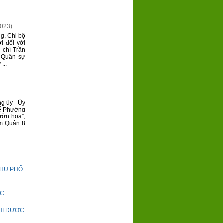
2023)
g, Chi bộ
i đối với
 chí Trần
ộ Quân sự
...
g ủy - Ủy
hể Phường
ườn hoa”,
am Quận 8
KHU PHỐ
ỘC
HỊ ĐƯỢC