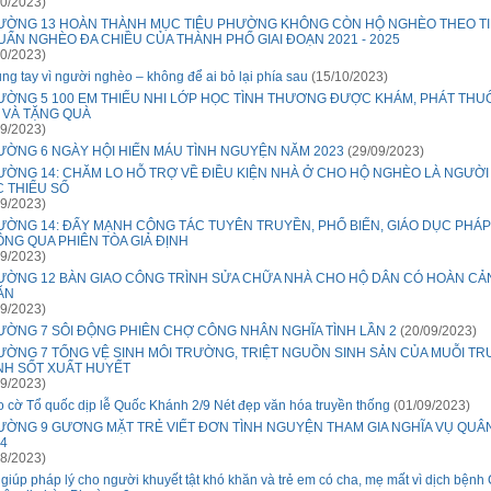
0/2023)
ƯỜNG 13 HOÀN THÀNH MỤC TIÊU PHƯỜNG KHÔNG CÒN HỘ NGHÈO THEO T
ẨN NGHÈO ĐA CHIỀU CỦA THÀNH PHỐ GIAI ĐOẠN 2021 - 2025
0/2023)
ng tay vì người nghèo – không để ai bỏ lại phía sau
(15/10/2023)
ƯỜNG 5 100 EM THIẾU NHI LỚP HỌC TÌNH THƯƠNG ĐƯỢC KHÁM, PHÁT THU
 VÀ TẶNG QUÀ
9/2023)
ƯỜNG 6 NGÀY HỘI HIẾN MÁU TÌNH NGUYỆN NĂM 2023
(29/09/2023)
ƯỜNG 14: CHĂM LO HỖ TRỢ VỀ ĐIỀU KIỆN NHÀ Ở CHO HỘ NGHÈO LÀ NGƯỜI
 THIỂU SỐ
9/2023)
ƯỜNG 14: ĐẨY MẠNH CÔNG TÁC TUYÊN TRUYỀN, PHỔ BIẾN, GIÁO DỤC PHÁP
NG QUA PHIÊN TÒA GIẢ ĐỊNH
9/2023)
ƯỜNG 12 BÀN GIAO CÔNG TRÌNH SỬA CHỮA NHÀ CHO HỘ DÂN CÓ HOÀN CẢ
ĂN
9/2023)
ƯỜNG 7 SÔI ĐỘNG PHIÊN CHỢ CÔNG NHÂN NGHĨA TÌNH LẦN 2
(20/09/2023)
ƯỜNG 7 TỔNG VỆ SINH MÔI TRƯỜNG, TRIỆT NGUỒN SINH SẢN CỦA MUỖI T
NH SỐT XUẤT HUYẾT
9/2023)
o cờ Tổ quốc dịp lễ Quốc Khánh 2/9 Nét đẹp văn hóa truyền thống
(01/09/2023)
ƯỜNG 9 GƯƠNG MẶT TRẺ VIẾT ĐƠN TÌNH NGUYỆN THAM GIA NGHĨA VỤ QUÂ
4
8/2023)
 giúp pháp lý cho người khuyết tật khó khăn và trẻ em có cha, mẹ mất vì dịch bệnh