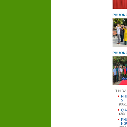
PHƯỜNG
PHƯỜNG
TIN Đ
PHƯ
5
(06/1
QU
(30/1
PH
NG