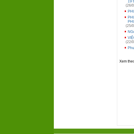
19 
(26/0
PH
PHƯ
PHƯ
(25/0
NGÀ
VI
(22/0
Phư
Xem the