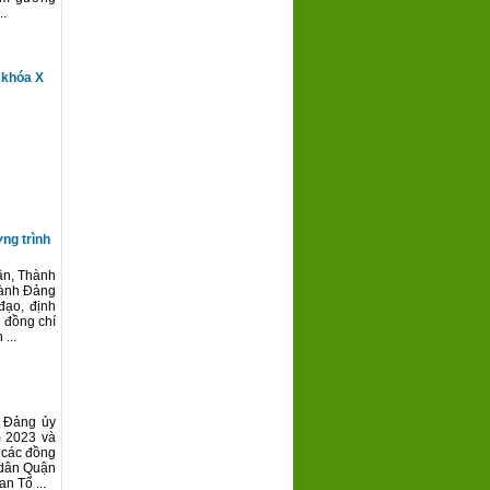
..
 khóa X
ng trình
ận, Thành
 hành Đảng
đạo, định
 đồng chí
...
, Đảng ủy
m 2023 và
 các đồng
 dân Quận
n Tổ ...