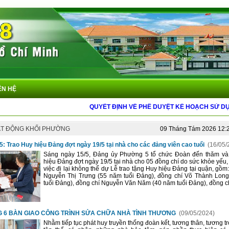
ÊN HỆ
QUYẾT ĐỊNH VỀ PHÊ DUYỆT KẾ HOẠCH SỬ DỤNG 
T ĐỘNG KHỐI PHƯỜNG
09 Tháng Tám 2026 12:
: Trao Huy hiệu Đảng đợt ngày 19/5 tại nhà cho các đảng viên cao tuổi
(16/05/
Sáng ngày 15/5, Đảng ủy Phường 5 tổ chức Đoàn đến thăm và
hiệu Đảng đợt ngày 19/5 tại nhà cho 05 đồng chí do sức khỏe yếu,
việc đi lại không thể dự Lễ trao tặng Huy hiệu Đảng tại quận, gồm
Nguyễn Thị Trưng (55 năm tuổi Đảng), đồng chí Võ Thành Lon
tuổi Đảng), đồng chí Nguyễn Văn Năm (40 năm tuổi Đảng), đồng chí
 6 BÀN GIAO CÔNG TRÌNH SỬA CHỮA NHÀ TÌNH THƯƠNG
(09/05/2024)
Nhằm tiếp tục phát huy truyền thống đoàn kết, tương thân, tương t