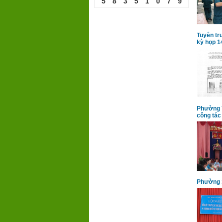
5
8
3
5
1
0
7
9
Tuyên tr
kỳ họp 
Phường 7
công tác
Phường 