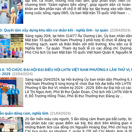
tập thể, cá nhân, những nhà hảo tâm, góp phần thực hiện có
chương trình “Giảm nghèo bền vững”, giúp người dân có hoàn
khăn an tầm phần nào về chỗ ở để tiếp tục tập trung vào việc làm
trong cuộc sống; ngày 08/5, Ủy ban Mặt trận Tổ quốc Việt Nam - ...
: Quyết tấm xây dựng khu dân cư đoàn kết - nghĩa tình - tự quản
(22/04/2024)
Sáng ngày 20/4, tại hẻm 314/77 Âu Dương Lân, Ủy ban nhân dân
Mặt trận Tổ quốc Việt Nam Phường 3 phối hợp tổ chức lễ đăng ký
Phường sạch, xanh và thân thiện với môi trường; Khu dân cư Đ
Nghĩa tình - Tự quản. Tham dự buổi lễ có các đồng chí: Dương
Phó Chủ tịch Ủy ban Mặt trận Tổ quốc Việt Nam Quận 8; Nguyễn Mi
6: TỔ CHỨC ĐẠI HỘI ĐẠI BIỂU HỘI LHTN VIỆT NAM PHƯỜNG 6 LẦN THỨ VI,
- 2029
(22/04/2024)
Sáng ngày 20/4/2024, tại Hội trường Ủy ban nhân dân Phường 6,
Việt Nam Phường 6 long trọng tổ chức Đại hội đại biểu Hội LHTN
Phường 6 lần thứ VI, nhiệm kỳ 2024 - 2029. Đến dự Đại hội có các
Lê Thị Ngọc Anh, Phó Bí thư Quận Đoàn, Chủ tịch Hội LHTN Việt
8; Đỗ Trương Hồng Thảo, Phó Bí thư Thường trực Đảng ủy ...
ân quân dũng cảm, nghĩa tình
(21/04/2024)
20 lần hiến máu cứu người, 5 lần dũng cảm tham gia bắt cướp, tíc
bài phản bác các quan điểm sai trái, thù địch trên không gian
những thành tích của đồng chí Nguyễn Hoàng Đại, Phó chỉ huy t
Chỉ huy quân sự phường 2, quận 8 (TP Hồ Chí Minh). Anh là 