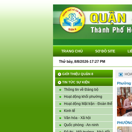
TRANG CHỦ
SƠ ĐỒ SITE
LI
Thứ bảy, 8/8/2026-17:27 PM
GIỚI THIỆU QUẬN 8
HOẠ
TIN TỨC SỰ KIỆN
Phường 5
Thông tin về Đảng bộ
Hoạt động khối phường
Hoạt động Mặt trận - Đoàn thể
Kinh tế
Văn hóa - Xã hội
PHƯỜNG
Quốc phòng - An ninh