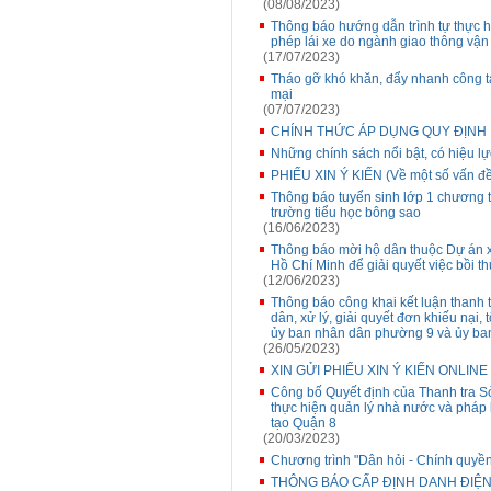
(08/08/2023)
Thông báo hướng dẫn trình tự thực hi
phép lái xe do ngành giao thông vận 
(17/07/2023)
Tháo gỡ khó khăn, đẩy nhanh công tá
mại
(07/07/2023)
CHÍNH THỨC ÁP DỤNG QUY ĐỊNH B
Những chính sách nổi bật, có hiệu lự
PHIẾU XIN Ý KIẾN (Về một số vấn đề 
Thông báo tuyển sinh lớp 1 chương t
trường tiểu học bông sao
(16/06/2023)
Thông báo mời hộ dân thuộc Dự án 
Hồ Chí Minh để giải quyết việc bồi th
(12/06/2023)
Thông báo công khai kết luận thanh t
dân, xử lý, giải quyết đơn khiếu nại, 
ủy ban nhân dân phường 9 và ủy b
(26/05/2023)
XIN GỬI PHIẾU XIN Ý KIẾN ONLINE
Công bố Quyết định của Thanh tra Sở Gi
thực hiện quản lý nhà nước và pháp 
tạo Quận 8
(20/03/2023)
Chương trình "Dân hỏi - Chính quyền
THÔNG BÁO CẤP ĐỊNH DANH ĐIỆN