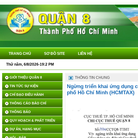
TRANG CHỦ
SƠ ĐỒ SITE
LIÊN HỆ
Thứ năm, 6/8/2026-19:2 PM
GIỚI THIỆU QUẬN 8
THÔNG TIN CHUNG
Ngừng triển khai ứng dụng c
TIN TỨC SỰ KIỆN
phố Hồ Chí Minh (HCMTAX)
CHỈ ĐẠO ĐIỀU HÀNH
THÔNG CÁO BÁO CHÍ
THÔNG BÁO
QUY HOẠCH & PHÁT TRIỂN
DỰ ÁN, HẠNG MỤC
HỎI - ĐÁP