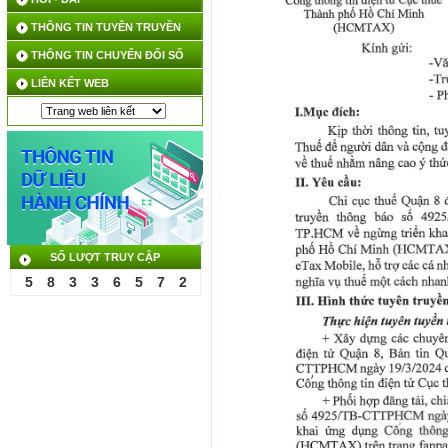
THÔNG TIN TUYÊN TRUYỀN
THÔNG TIN CHUYỂN ĐỔI SỐ
LIÊN KẾT WEB
SỐ LƯỢT TRUY CẬP
5
8
3
3
6
5
7
2