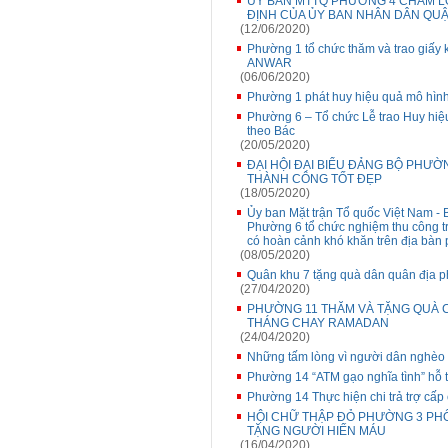
ỦY BAN MTTQ PHƯỜNG 4 CHĂM L
ĐỊNH CỦA ỦY BAN NHÂN DÂN QUẬ
(12/06/2020)
Phường 1 tổ chức thăm và trao giấy
ANWAR
(06/06/2020)
Phường 1 phát huy hiệu quả mô hình
Phường 6 – Tổ chức Lễ trao Huy hiệ
theo Bác
(20/05/2020)
ĐẠI HỘI ĐẠI BIỂU ĐẢNG BỘ PHƯO
THÀNH CÔNG TỐT ĐẸP
(18/05/2020)
Ủy ban Mặt trận Tổ quốc Việt Nam - 
Phường 6 tổ chức nghiệm thu công tr
có hoàn cảnh khó khăn trên địa bàn
(08/05/2020)
Quân khu 7 tặng quà dân quân địa p
(27/04/2020)
PHƯỜNG 11 THĂM VÀ TẶNG QUÀ C
THÁNG CHAY RAMADAN
(24/04/2020)
Những tấm lòng vì người dân nghèo 
Phường 14 “ATM gạo nghĩa tình” hỗ 
Phường 14 Thực hiện chi trả trợ cấp 
HỘI CHỮ THẬP ĐỎ PHƯỜNG 3 PHỐ
TẶNG NGƯỜI HIẾN MÁU
(16/04/2020)