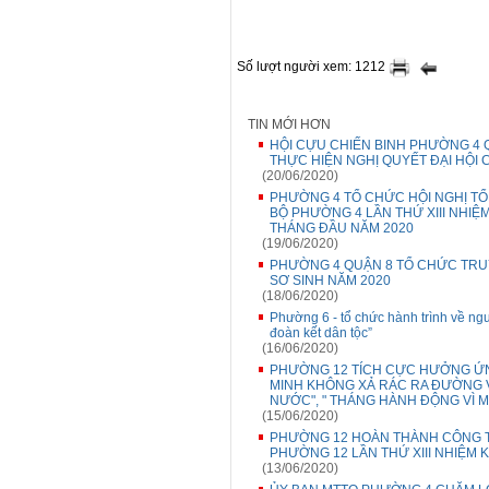
Số lượt người xem: 1212
TIN MỚI HƠN
HỘI CỰU CHIẾN BINH PHƯỜNG 4 Q
THỰC HIỆN NGHỊ QUYẾT ĐẠI HỘI C
(20/06/2020)
PHƯỜNG 4 TỔ CHỨC HỘI NGHỊ TỔ
BỘ PHƯỜNG 4 LẦN THỨ XIII NHIỆM
THÁNG ĐẦU NĂM 2020
(19/06/2020)
PHƯỜNG 4 QUẬN 8 TỔ CHỨC TRU
SƠ SINH NĂM 2020
(18/06/2020)
Phường 6 - tổ chức hành trình về ng
đoàn kết dân tộc”
(16/06/2020)
PHƯỜNG 12 TÍCH CỰC HƯỞNG ỨN
MINH KHÔNG XẢ RÁC RA ĐƯỜNG V
NƯỚC", " THÁNG HÀNH ĐỘNG VÌ 
(15/06/2020)
PHƯỜNG 12 HOÀN THÀNH CÔNG TR
PHƯỜNG 12 LẦN THỨ XIII NHIỆM K
(13/06/2020)