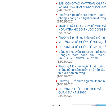
BAN CÔNG TÁC MẶT TRẬN KHU PH
VÀ ĐỔI RÁC THẢI NHỰA NHẬN QU
(24/02/2020)
Phường 5 ra quân “15 phút vì Thành 
phòng, chống dịch bệnh viêm đường 
(24/02/2020)
TRAO KHẨU TRANG TY TẾ CHO CÁ
HOÀN TRẢ HỒ SƠ THUỘC CÔNG Đ
(20/02/2020)
Phường 1 phát huy hiệu quả mô hình
PHƯỜNG 4 TỔ CHỨC LỄ GIAO QUÂ
PHƯỜNG 3 TỔ CHỨC LỄ GIAO QUÂ
Đồng chí Nguyễn Thị Loan – Bí thư 
Đồng chí Phạm Thanh Tâm – Phó bí 
niên thi hành NVQS năm 2020
(12/02/2020)
Phường 1 tổ chức tuyên truyền công 
chống bệnh viêm đường hô hấp cấp d
trên địa bàn phường
(10/02/2020)
Phường 6 - tổ chức họp mặt thanh n
(10/02/2020)
PHƯỜNG 11 TỔ CHỨC HỌP MẶT C
QUÂN SỰ NĂM 2020
(08/02/2020)