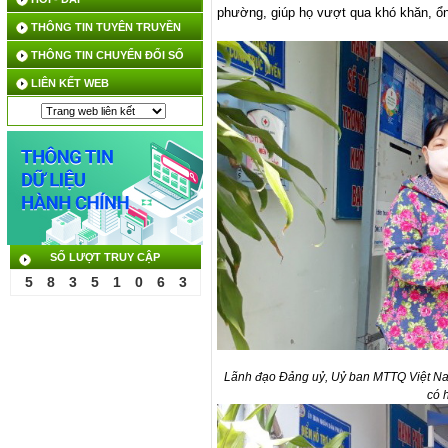
phường, giúp họ vượt qua khó khăn, ổn
THÔNG TIN TUYÊN TRUYỀN
THÔNG TIN CHUYỂN ĐỔI SỐ
LIÊN KẾT WEB
SỐ LƯỢT TRUY CẬP
5
8
3
5
1
0
6
3
Lãnh đạo Đảng uỷ, Uỷ ban MTTQ Việt Nam
có 