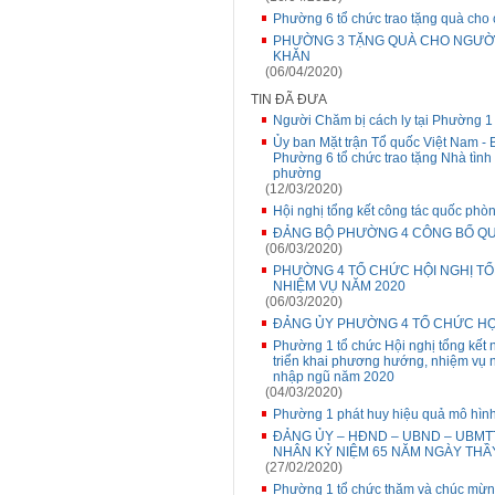
Phường 6 tổ chức trao tặng quà cho
PHƯỜNG 3 TẶNG QUÀ CHO NGƯỜI
KHĂN
(06/04/2020)
TIN ĐÃ ĐƯA
Người Chăm bị cách ly tại Phường 1 
Ủy ban Mặt trận Tổ quốc Việt Nam - 
Phường 6 tổ chức trao tặng Nhà tình
phường
(12/03/2020)
Hội nghị tổng kết công tác quốc ph
ĐẢNG BỘ PHƯỜNG 4 CÔNG BỐ QUY
(06/03/2020)
PHƯỜNG 4 TỔ CHỨC HỘI NGHỊ TỔ
NHIỆM VỤ NĂM 2020
(06/03/2020)
ĐẢNG ỦY PHƯỜNG 4 TỔ CHỨC HỌ
Phường 1 tổ chức Hội nghị tổng kết
triển khai phương hướng, nhiệm vụ n
nhập ngũ năm 2020
(04/03/2020)
Phường 1 phát huy hiệu quả mô hình
ĐẢNG ỦY – HĐND – UBND – UBM
NHÂN KỶ NIỆM 65 NĂM NGÀY THẦY 
(27/02/2020)
Phường 1 tổ chức thăm và chúc mừn