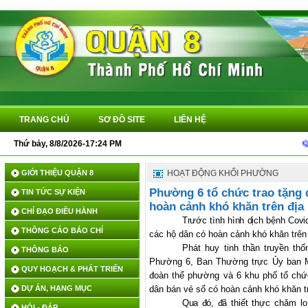
TRANG CHỦ
SƠ ĐỒ SITE
LIÊN HỆ
Thứ bảy, 8/8/2026-17:24 PM
QUYẾT Đ
GIỚI THIỆU QUẬN 8
HOẠT ĐỘNG KHỐI PHƯỜNG
Phường 6 tổ chức trao tặng 
TIN TỨC SỰ KIỆN
hoàn cảnh khó khăn trên đị
CHỈ ĐẠO ĐIỀU HÀNH
Trước tình hình dịch bệnh Covi
THÔNG CÁO BÁO CHÍ
các hộ dân có hoàn cảnh khó khăn trên
Phát huy tinh thần truyền th
THÔNG BÁO
Phường 6,
Ban Thường trực Ủy ban M
QUY HOẠCH & PHÁT TRIỂN
đoàn thể phường và 6 khu phố tổ chức
DỰ ÁN, HẠNG MỤC
dân bán vé số có hoàn cảnh khó khăn tr
Qua đó, đã
thiết thực chăm l
HỎI - ĐÁP