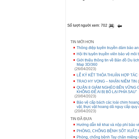
Số lượt người xem: 702
TIN MỚI HƠN
Thông điệp tuyên truyền đảm bảo a
Hội thi tuyên truyền viên bảo vệ môi
Giới thiệu thông tin về Bản đồ Du l
Map 3D/360
(26/04/2023)
LỄ KÝ KẾT THỎA THUẬN HỢP TÁC
TRAO HY VỌNG – NHẬN NIỀM TIN
(
QUẬN 8 GIẢM NGHÈO BỀN VỮNG G
KHÔNG ĐỂ AI BỊ BỎ LẠI PHÍA SAU”
(20/04/2023)
Bảo vệ cấp bách các loài chim hoang
vật, thực vật hoang dã nguy cấp quy 
(20/04/2023)
TIN ĐÃ ĐƯA
Hướng dẫn kê khai và nộp phí bảo vệ
PHÒNG, CHỐNG BỆNH SỐT XUẤT 
Phòng, chống bệnh Tay chân miệng