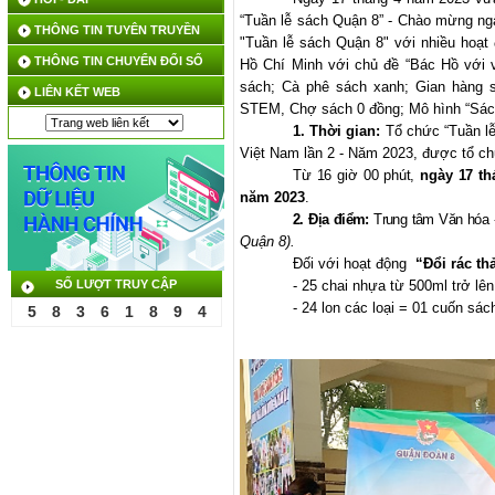
“Tuần lễ sách Quận 8” - Chào mừng ng
THÔNG TIN TUYÊN TRUYỀN
"Tuần lễ sách Quận 8" với nhiều hoạt
THÔNG TIN CHUYỂN ĐỔI SỐ
Hồ Chí Minh với chủ đề “Bác Hồ với v
sách; Cà phê sách xanh; Gian hàng s
LIÊN KẾT WEB
STEM, Chợ sách 0 đồng; Mô hình “Sách 
1.
Thời gian:
Tổ chức “Tuần l
Việt Nam lần 2 - Năm 2023, được tổ c
Từ 16 giờ 00 phút,
ngày 17 th
năm 2023
.
2.
Địa điểm:
Trung tâm Văn hóa 
Quận 8).
Đối với hoạt động
“Đổi rác th
SỐ LƯỢT TRUY CẬP
- 25 chai nhựa từ 500ml trở lê
- 24 lon các loại = 01 cuốn sác
5
8
3
6
1
8
9
4