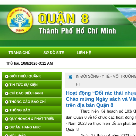
TRANG CHỦ
SƠ ĐỒ SITE
LIÊN HỆ
Thứ hai, 10/8/2026-3:11 AM
QU
GIỚI THIỆU QUẬN 8
TIN ĐỜI SỐNG - Y TẾ - MÔI TRƯỜN
THỊ
TIN TỨC SỰ KIỆN
Hoạt động “Đổi rác thải nhựa
CHỈ ĐẠO ĐIỀU HÀNH
Chào mừng Ngày sách và Văn
THÔNG CÁO BÁO CHÍ
trên địa bàn Quận 8
THÔNG BÁO
Thực hiện Kế hoạch số 103/
dân Quận 8 về tổ chức các hoạt động
QUY HOẠCH & PHÁT TRIỂN
- Năm 2023 và thực hiện Đề án phát tr
DỰ ÁN, HẠNG MỤC
Quận 8
Ngày 17 tháng 4 năm 2023 vừ
HỎI - ĐÁP