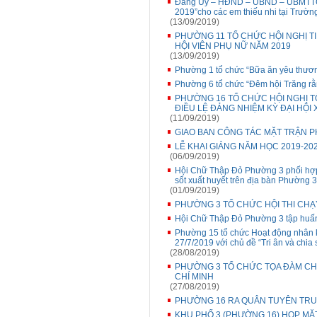
Đảng Ủy – HĐND – UBND – UBMTTQ
2019”cho các em thiếu nhi tại Trườ
(13/09/2019)
PHƯỜNG 11 TỔ CHỨC HỘI NGHỊ 
HỘI VIÊN PHỤ NỮ NĂM 2019
(13/09/2019)
Phường 1 tổ chức “Bữa ăn yêu thươ
Phường 6 tổ chức “Đêm hội Trăng r
PHƯỜNG 16 TỔ CHỨC HỘI NGHỊ T
ĐIỀU LỆ ĐẢNG NHIỆM KỲ ĐẠI HỘI X
(11/09/2019)
GIAO BAN CÔNG TÁC MẶT TRẬN P
LỄ KHAI GIẢNG NĂM HỌC 2019-20
(06/09/2019)
Hội Chữ Thập Đỏ Phường 3 phối hợp 
sốt xuất huyết trên địa bàn Phường 
(01/09/2019)
PHƯỜNG 3 TỔ CHỨC HỘI THI CHẠY
Hội Chữ Thập Đỏ Phường 3 tập huấn 
Phường 15 tổ chức Hoạt động nhân k
27/7/2019 với chủ đề “Tri ân và chia 
(28/08/2019)
PHƯỜNG 3 TỔ CHỨC TỌA ĐÀM CHU
CHÍ MINH
(27/08/2019)
PHƯỜNG 16 RA QUÂN TUYÊN TRU
KHU PHỐ 3 (PHƯỜNG 16) HỌP MẶ