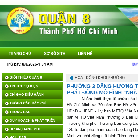
TRANG CHỦ
SƠ ĐỒ SITE
LIÊN HỆ
Thứ bảy, 8/8/2026-9:34 AM
QUYẾT Đ
GIỚI THIỆU QUẬN 8
HOẠT ĐỘNG KHỐI PHƯỜNG
PHƯỜNG 3 DÂNG HƯƠNG TƯ
TIN TỨC SỰ KIỆN
PHÁT ĐỘNG MÔ HÌNH “NHÀ
CHỈ ĐẠO ĐIỀU HÀNH
Nhằm thiết thực tổ chức các 
THÔNG CÁO BÁO CHÍ
Hồ Chí Minh và 70 năm Bác Hồ viết
HĐND - UBND - Ủy ban MTTQ Việt Nam
THÔNG BÁO
ban MTTQ Việt Nam Phường 3, Ban Chấ
QUY HOẠCH & PHÁT TRIỂN
Trưởng Khu phố, Trưởng Ban Công tác M
DỰ ÁN, HẠNG MỤC
120 tổ dân phố tham quan bảo tàng H
Minh và phát
đ
ộng mô hình "Nhà nhà t
HỎI - ĐÁP