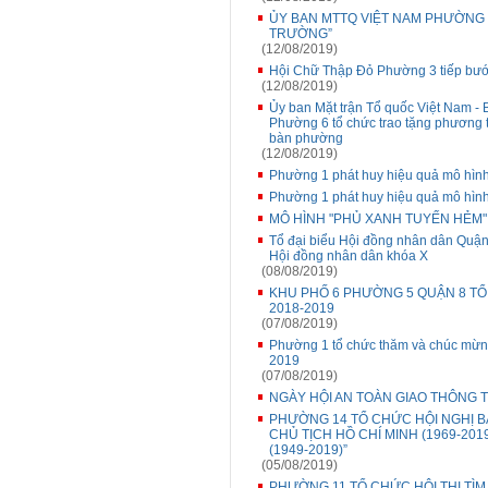
ỦY BAN MTTQ VIỆT NAM PHƯỜNG 
TRƯỜNG”
(12/08/2019)
Hội Chữ Thập Đỏ Phường 3 tiếp bước
(12/08/2019)
Ủy ban Mặt trận Tổ quốc Việt Nam -
Phường 6 tổ chức trao tặng phương t
bàn phường
(12/08/2019)
Phường 1 phát huy hiệu quả mô hình
Phường 1 phát huy hiệu quả mô hìn
MÔ HÌNH "PHỦ XANH TUYẾN HẺM"
Tổ đại biểu Hội đồng nhân dân Quận 8
Hội đồng nhân dân khóa X
(08/08/2019)
KHU PHỐ 6 PHƯỜNG 5 QUẬN 8 TỔ
2018-2019
(07/08/2019)
Phường 1 tổ chức thăm và chúc mừn
2019
(07/08/2019)
NGÀY HỘI AN TOÀN GIAO THÔNG 
PHƯỜNG 14 TỔ CHỨC HỘI NGHỊ B
CHỦ TỊCH HỒ CHÍ MINH (1969-201
(1949-2019)”
(05/08/2019)
PHƯỜNG 11 TỔ CHỨC HỘI THI TÌ