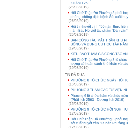
KHÁNH 2/9
(26/08/2019)
Hội Chữ Thập Đỏ Phường 3 phối hợp t
phòng, chống dịch bệnh Sốt xuất hu
(26/08/2019)
Hội thi thuyết trình “50 năm thực hi
năm Bác Hồ viết tác phẩm “Dân vận”
(25/08/2019)
BAN CÔNG TÁC MẶT TRẬN KHU P
BỔNG VÀ DỤNG CỤ HỌC TẬP NĂM 
(19/08/2019)
KIỀU BÀO THAM GIA CÔNG TÁC AN
Hội Chữ Thập Đỏ Phường 3 tổ chức k
tượng có hoàn cảnh khó khăn và các
(19/08/2019)
TIN ĐÃ ĐƯA
PHƯỜNG 8 TỔ CHỨC NGÀY HỘI TO
(16/08/2019)
PHƯỜNG 3 THĂM CÁC TỰ VIỆN NH
Phường 6 tổ chức thăm và chúc mừng
(Phật lịch 2563 - Dương lịch 2019)
(15/08/2019)
PHƯỜNG 9 TỔ CHỨC HỘI NGHỊ T
(12/08/2019)
Hội Chữ Thập Đỏ Phường 3 phối hợp 
sốt xuất huyết trên địa bàn Phường 3
(12/08/2019)