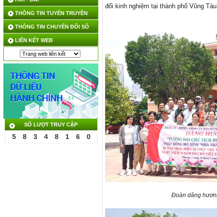
đ
ổi kinh nghiệm tại thành phố Vũng Tàu
THÔNG TIN TUYÊN TRUYỀN
THÔNG TIN CHUYỂN ĐỔI SỐ
LIÊN KẾT WEB
SỐ LƯỢT TRUY CẬP
5
8
3
4
8
1
6
0
Đoàn dâng hương 